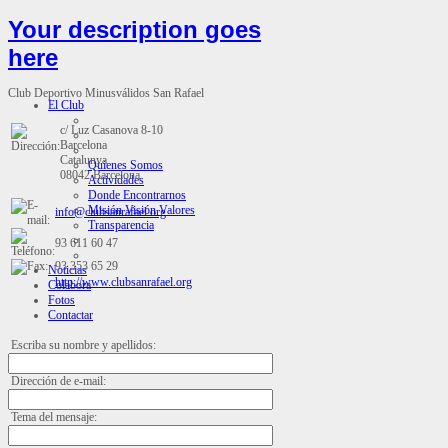
Your description goes
here
Club Deportivo Minusválidos San Rafael
El Club
c/ Luz Casanova 8-10
Barcelona
Catalunya
Quienes Somos
08042 Barcelona
Actividades
Donde Encontrarnos
Misión Visión Valores
info@clubsanrafael.org
Transparencia
93 611 60 47
93 353 65 29
Noticias
http://www.clubsanrafael.org
Colabora
Fotos
Contactar
Escriba su nombre y apellidos:
Dirección de e-mail:
Tema del mensaje: